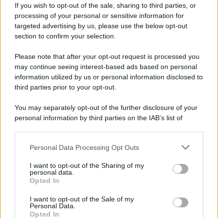
If you wish to opt-out of the sale, sharing to third parties, or
processing of your personal or sensitive information for
targeted advertising by us, please use the below opt-out
section to confirm your selection.
Please note that after your opt-out request is processed you
may continue seeing interest-based ads based on personal
information utilized by us or personal information disclosed to
third parties prior to your opt-out.
You may separately opt-out of the further disclosure of your
personal information by third parties on the IAB’s list of
downstream participants.
Personal Data Processing Opt Outs
This information may also be disclosed by us to third parties
on the IAB’s List of Downstream Participants that may further
I want to opt-out of the Sharing of my
disclose it to other third parties.
personal data.
Opted In
Please note that this website/app uses one or more Google
services and may gather and store information including but
I want to opt-out of the Sale of my
Personal Data.
not limited to your visit or usage behaviour. You may click to
Opted In
grant or deny consent to Google and its third-party tags to