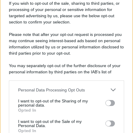
If you wish to opt-out of the sale, sharing to third parties, or
processing of your personal or sensitive information for
NORD-AMERICA
targeted advertising by us, please use the below opt-out
"Una guerra illegale": Trump minimizza le perdite in
section to confirm your selection.
Iran, ma i dati lo smentiscono
Please note that after your opt-out request is processed you
EUROPA
may continue seeing interest-based ads based on personal
Petro accusa Netanyahu di essere responsabile
information utilized by us or personal information disclosed to
"dell'invasione civile di Ceuta da parte dei
marocchini"
third parties prior to your opt-out.
You may separately opt-out of the further disclosure of your
personal information by third parties on the IAB’s list of
downstream participants.
Personal Data Processing Opt Outs
This information may also be disclosed by us to third parties
on the IAB’s List of Downstream Participants that may further
I want to opt-out of the Sharing of my
disclose it to other third parties.
personal data.
Opted In
Please note that this website/app uses one or more Google
services and may gather and store information including but
I want to opt-out of the Sale of my
Personal Data.
not limited to your visit or usage behaviour. You may click to
Opted In
grant or deny consent to Google and its third-party tags to