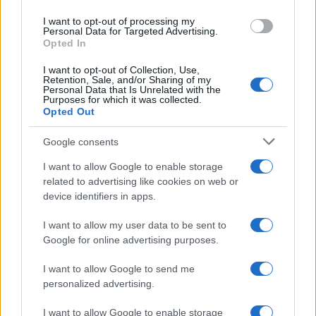
use your data for below specified purposes in below Google
I want to opt-out of processing my
consent section.
Personal Data for Targeted Advertising.
Opted In
I want to opt-out of Collection, Use,
Retention, Sale, and/or Sharing of my
Personal Data that Is Unrelated with the
Purposes for which it was collected.
Opted Out
Google consents
I want to allow Google to enable storage
related to advertising like cookies on web or
device identifiers in apps.
I want to allow my user data to be sent to
Google for online advertising purposes.
I want to allow Google to send me
personalized advertising.
#
GEOGRAFIE
DEL
POTERE
I want to allow Google to enable storage