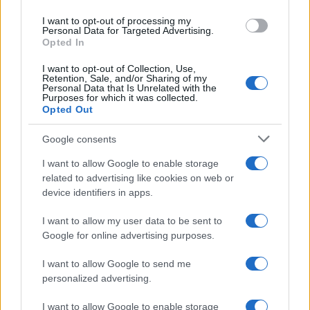
use your data for below specified purposes in below Google
I want to opt-out of processing my
consent section.
Personal Data for Targeted Advertising.
Opted In
I want to opt-out of Collection, Use,
Retention, Sale, and/or Sharing of my
Personal Data that Is Unrelated with the
Purposes for which it was collected.
Opted Out
Google consents
I want to allow Google to enable storage
related to advertising like cookies on web or
device identifiers in apps.
I want to allow my user data to be sent to
Google for online advertising purposes.
I want to allow Google to send me
personalized advertising.
I want to allow Google to enable storage