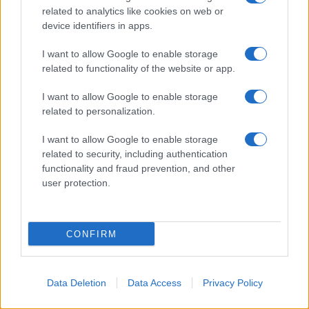
related to analytics like cookies on web or
device identifiers in apps.
I want to allow Google to enable storage
related to functionality of the website or app.
I want to allow Google to enable storage
related to personalization.
I want to allow Google to enable storage
#
GEOGRAFIE
DEL
POTERE
related to security, including authentication
functionality and fraud prevention, and other
user protection.
di Fabio Massimo Paernti
CONFIRM
"Mentre noi giochiamo con i chatbot, la
Data Deletion
Data Access
Privacy Policy
Cina si è presa il futuro dell'IA" (VIDEO)