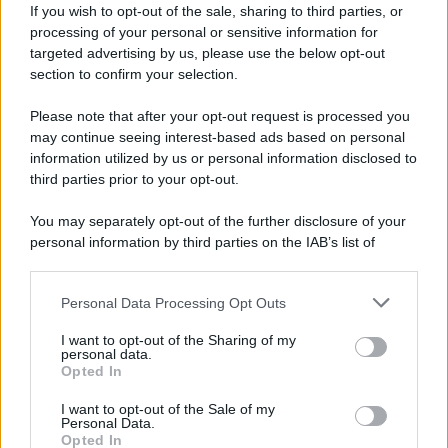
If you wish to opt-out of the sale, sharing to third parties, or
processing of your personal or sensitive information for
targeted advertising by us, please use the below opt-out
section to confirm your selection.
"Black Rock non perde mai" – l'allarme di
Volpi sulla bolla tecnologica
Please note that after your opt-out request is processed you
may continue seeing interest-based ads based on personal
27 Giugno 2026 16:24
information utilized by us or personal information disclosed to
third parties prior to your opt-out.
You may separately opt-out of the further disclosure of your
#
MONDISUD
personal information by third parties on the IAB’s list of
downstream participants.
di Fabrizio Verde
Personal Data Processing Opt Outs
This information may also be disclosed by us to third parties
on the IAB’s List of Downstream Participants that may further
I want to opt-out of the Sharing of my
disclose it to other third parties.
personal data.
Opted In
Please note that this website/app uses one or more Google
services and may gather and store information including but
Dalla Convertibilità al "grillete fiscal":
I want to opt-out of the Sale of my
Personal Data.
not limited to your visit or usage behaviour. You may click to
l'Argentina si consegna ai mercati (ancora
Opted In
grant or deny consent to Google and its third-party tags to