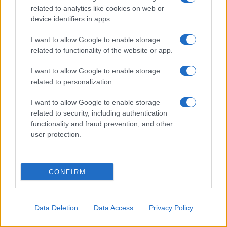
related to analytics like cookies on web or
device identifiers in apps.
I want to allow Google to enable storage
#
I
MEDIA
ALLA
GUERRA
related to functionality of the website or app.
I want to allow Google to enable storage
di Francesco Santoianni
related to personalization.
I want to allow Google to enable storage
related to security, including authentication
functionality and fraud prevention, and other
user protection.
Milioni di chiamate spam? Colpa dello
Stato che non c’è più
28 Luglio 2026 16:00
CONFIRM
Data Deletion
Data Access
Privacy Policy
#
NATIVI