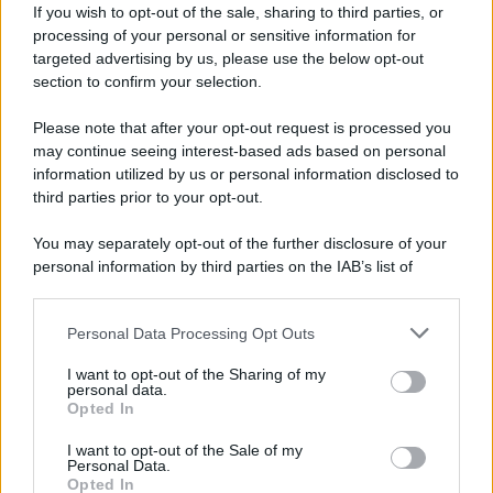
If you wish to opt-out of the sale, sharing to third parties, or
processing of your personal or sensitive information for
targeted advertising by us, please use the below opt-out
section to confirm your selection.
Cina, Russia e Iran, io ve l’avevo detto (di
Please note that after your opt-out request is processed you
Vito Petrocelli)
may continue seeing interest-based ads based on personal
information utilized by us or personal information disclosed to
07 Agosto 2026 18:00
third parties prior to your opt-out.
You may separately opt-out of the further disclosure of your
personal information by third parties on the IAB’s list of
#
STORIA
IN
DIRETTA
downstream participants.
Personal Data Processing Opt Outs
This information may also be disclosed by us to third parties
di Loretta Napoleoni
on the IAB’s List of Downstream Participants that may further
I want to opt-out of the Sharing of my
disclose it to other third parties.
personal data.
Opted In
Please note that this website/app uses one or more Google
services and may gather and store information including but
I want to opt-out of the Sale of my
Personal Data.
not limited to your visit or usage behaviour. You may click to
Opted In
"Black Rock non perde mai" – l'allarme di
grant or deny consent to Google and its third-party tags to