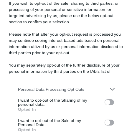
If you wish to opt-out of the sale, sharing to third parties, or
processing of your personal or sensitive information for
targeted advertising by us, please use the below opt-out
section to confirm your selection.
Please note that after your opt-out request is processed you
may continue seeing interest-based ads based on personal
information utilized by us or personal information disclosed to
third parties prior to your opt-out.
You may separately opt-out of the further disclosure of your
personal information by third parties on the IAB’s list of
downstream participants.
Personal Data Processing Opt Outs
This information may also be disclosed by us to third parties
on the IAB’s List of Downstream Participants that may further
I want to opt-out of the Sharing of my
disclose it to other third parties.
personal data.
Opted In
Please note that this website/app uses one or more Google
services and may gather and store information including but
I want to opt-out of the Sale of my
Personal Data.
not limited to your visit or usage behaviour. You may click to
Opted In
grant or deny consent to Google and its third-party tags to